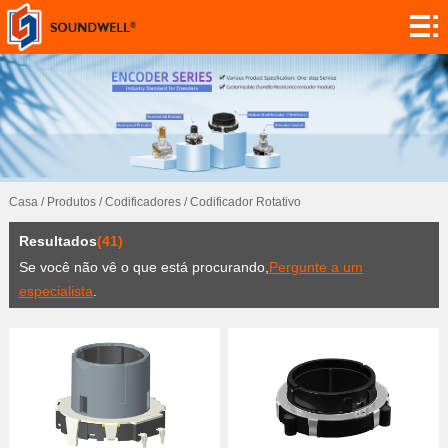
Sobre
Personalização
do módulo
Codificadores
Potenciómetros
Casa
/
Produtos
/
Codificadores
/
Codificador Rotativo
Interruptores
Resultados
(41)
Sensores
Se você não vê o que está procurando,
Pergunte a um
especialista
.
Aplicação
Contato
Investigação
Notícia