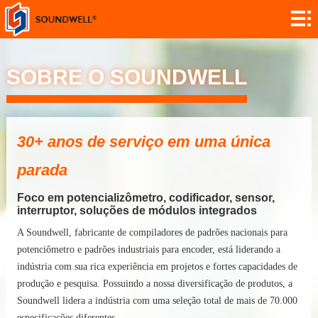
Sobre
Personalização
SOBRE O SOUNDWELL
do módulo
Codificadores
Potenciómetros
30+ anos de serviço em uma única
Interruptores
parada
Sensores
Foco em potencializômetro, codificador, sensor,
interruptor, soluções de módulos integrados
Aplicação
A Soundwell, fabricante de compiladores de padrões nacionais para
Contato
potenciômetro e padrões industriais para encoder, está liderando a
indústria com sua rica experiência em projetos e fortes capacidades de
Investigação
produção e pesquisa. Possuindo a nossa diversificação de produtos, a
Soundwell lidera a indústria com uma seleção total de mais de 70.000
Notícia
especificações diferentes.