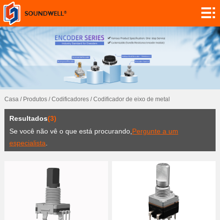
Sobre
Personalização
do módulo
Codificadores
Potenciómetros
Casa
/
Produtos
/
Codificadores
/
Codificador de eixo de metal
Interruptores
Resultados
(3)
Sensores
Se você não vê o que está procurando,
Pergunte a um
especialista
.
Aplicação
Contato
Investigação
Notícia