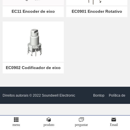
Sócio
EC11 Encoder de eixo
EC0901 Encoder Rotativo
metálico com bucha
de Eixo Metálico
rosqueada
Language
EC0902 Codificador de eixo
metálico
Direitos autorais © 2022 Soundwell Electronic
Bontop
Política de
Components Co., Ltd. Todos os direitos
privacidade
menu
produto
perguntar
Email