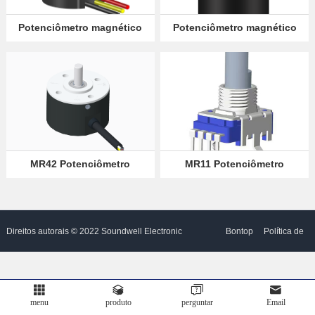
Sócio
Potenciômetro magnético
Potenciômetro magnético
MR22
MR20
Language
MR42 Potenciômetro
MR11 Potenciômetro
Rotativo Magnético
Rotativo Magnético
Direitos autorais © 2022 Soundwell Electronic
Bontop
Política de
Components Co., Ltd. Todos os direitos
privacidade
menu
produto
perguntar
Email