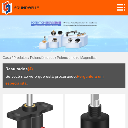
Sobre
Personalização
do módulo
Codificadores
Potenciómetros
Casa
/
Produtos
/
Potenciómetros
/
Potenciômetro Magnético
Interruptores
Resultados
(4)
Sensores
Se você não vê o que está procurando,
Pergunte a um
especialista
.
Aplicação
Contato
Investigação
Notícia