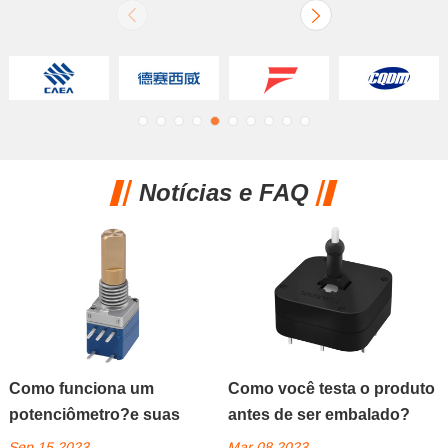
Notícias e FAQ
Como funciona um
Como você testa o produto
potenciômetro?e suas
antes de ser embalado?
aplicações
Sep 15,2023
Mar 08,2023