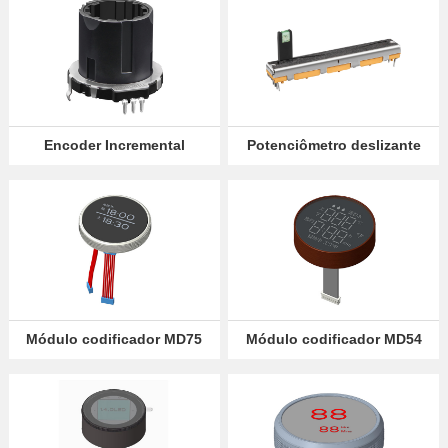
Encoder Incremental
Potenciômetro deslizante
Rotativo EC28
duplo de 45mm
Módulo codificador MD75
Módulo codificador MD54
com tela OLED
com display LED digital