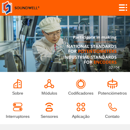
Sobre
Personalização
do módulo
Codificadores
Potenciómetros
Interruptores
02
/
04
Sensores
Aplicação
Sobre
Módulos
Codificadores
Potenciómetros
Contato
Investigação
Interruptores
Sensores
Aplicação
Contato
Notícia