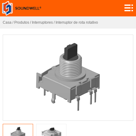
Sobre
Personalização
Casa
/
Produtos
/
Interruptores
/
Interruptor de rota rotativo
do módulo
Codificadores
Potenciómetros
Interruptores
Sensores
Aplicação
Contato
Investigação
Notícia