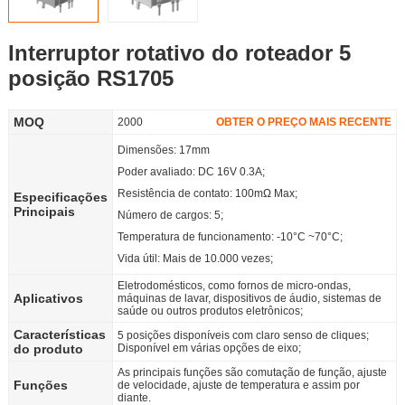
Sócio
Interruptor rotativo do roteador 5
Language
posição RS1705
MOQ
2000
OBTER O PREÇO MAIS RECENTE
Dimensões: 17mm
Poder avaliado: DC 16V 0.3A;
Resistência de contato: 100mΩ Max;
Especificações
Principais
Número de cargos: 5;
Temperatura de funcionamento: -10°C ~70°C;
Vida útil: Mais de 10.000 vezes;
Eletrodomésticos, como fornos de micro-ondas,
Aplicativos
máquinas de lavar, dispositivos de áudio, sistemas de
saúde ou outros produtos eletrônicos;
Características
5 posições disponíveis com claro senso de cliques;
do produto
Disponível em várias opções de eixo;
As principais funções são comutação de função, ajuste
Funções
de velocidade, ajuste de temperatura e assim por
diante.